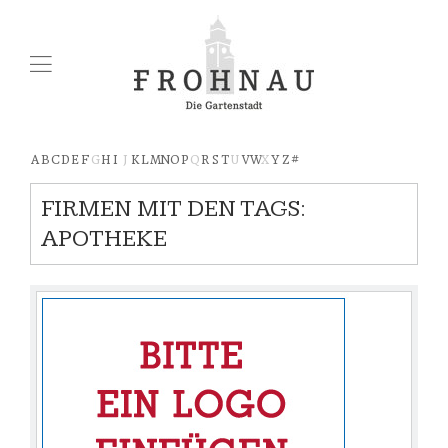
A
B
C
D
E
F
G
H
I
J
K
L
M
N
O
P
Q
R
S
T
U
V
W
X
Y
Z
#
FIRMEN MIT DEN TAGS:
APOTHEKE