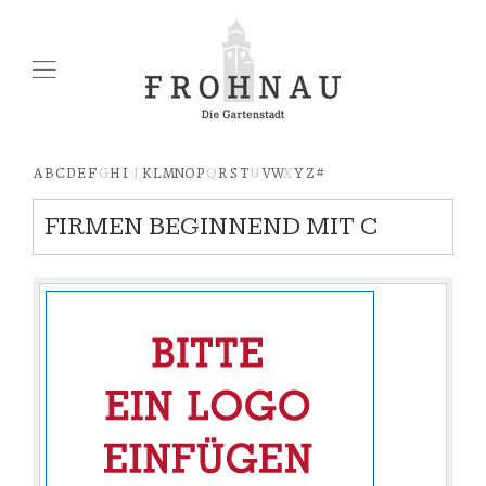
A
B
C
D
E
F
G
H
I
J
K
L
M
N
O
P
Q
R
S
T
U
V
W
X
Y
Z
#
FIRMEN BEGINNEND MIT C