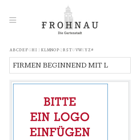
A
B
C
D
E
F
G
H
I
J
K
L
M
N
O
P
Q
R
S
T
U
V
W
X
Y
Z
#
FIRMEN BEGINNEND MIT L