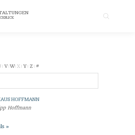
TALTUNGEN
CKBLICK
U
V
W
X
Y
Z
#
HAUS HOFFMANN
ipp Hoffmann
ls