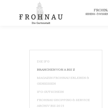
FROHN
SEHENS- & WISS
DIE IFG
BRANCHEN VON A BIS Z
MAGAZIN FROHNAU ERLEBEN &
GENIESSEN
IFG-GUTSCHEIN
FROHNAU SHOPPING & SERVICE
ARCHIV BIS 2015