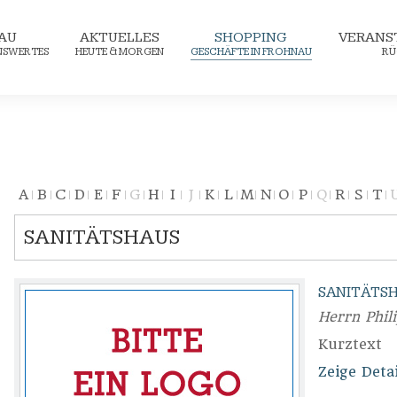
AU
AKTUELLES
SHOPPING
VERANS
ENSWERTES
HEUTE & MORGEN
GESCHÄFTE IN FROHNAU
RÜ
A
B
C
D
E
F
G
H
I
J
K
L
M
N
O
P
Q
R
S
T
SANITÄTSHAUS
SANITÄTS
Herrn Phil
Kurztext
Zeige Detai