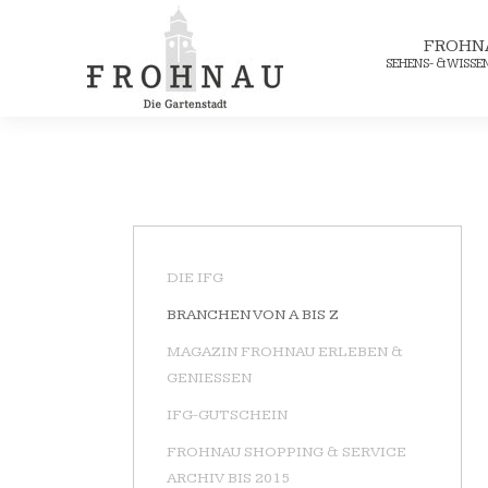
FROHN
SEHENS- & WISS
DIE IFG
BRANCHEN VON A BIS Z
MAGAZIN FROHNAU ERLEBEN &
GENIESSEN
IFG-GUTSCHEIN
FROHNAU SHOPPING & SERVICE
ARCHIV BIS 2015