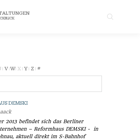
TALTUNGEN
CKBLICK
U
V
W
X
Y
Z
#
US DEMSKI
naack
r 2013 befindet sich das Berliner
nternehmen – Reformhaus DEMSKI - in
ohnau, aktuell direkt im S-Bahnhof