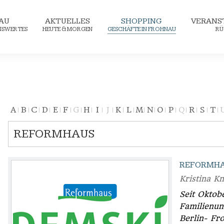
AU
AKTUELLES
SHOPPING
VERANS
ENSWERTES
HEUTE & MORGEN
GESCHÄFTE IN FROHNAU
RÜ
A
B
C
D
E
F
G
H
I
J
K
L
M
N
O
P
Q
R
S
T
REFORMHAUS
REFORMHA
Kristina K
Seit Oktobe
Familienu
Berlin- Fr