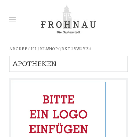
A
B
C
D
E
F
G
H
I
J
K
L
M
N
O
P
Q
R
S
T
U
V
W
X
Y
Z
#
APOTHEKEN