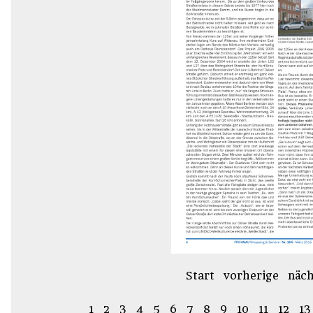
Start
vorherige
näch
1
2
3
4
5
6
7
8
9
10
11
12
13