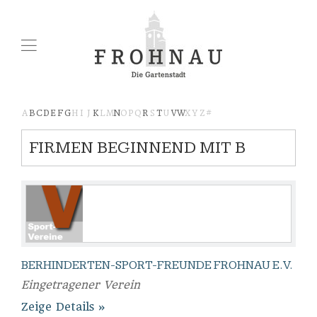
A
B
C
D
E
F
G
H
I
J
K
L
M
N
O
P
Q
R
S
T
U
V
W
X
Y
Z
#
FIRMEN BEGINNEND MIT B
BERHINDERTEN-SPORT-FREUNDE FROHNAU E.V.
Eingetragener Verein
Zeige Details