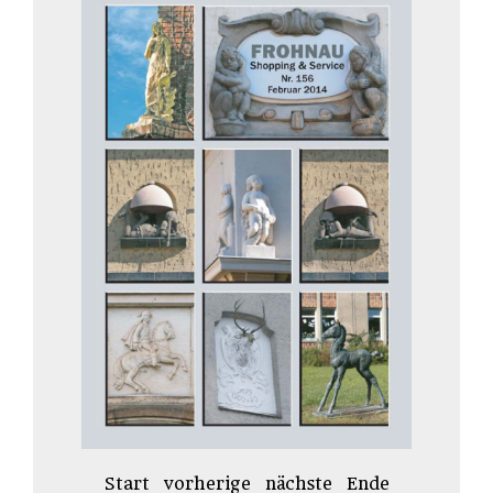
Start
vorherige
nächste
Ende