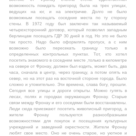
возможность покидать пригород была на трех улицах,
ведущих на юг, и на электричке. Долго не было
возможным посещать соседние места по ту сторону
стены. В 1972 году был заключен так называемый
четырехсторонний договор, который позволил западным
берлинцам посещать ГДР 30 дней в год. Но это не было
так просто. Надо было оформлять пропуск, а с ним
возможно было пересекать границу только в
определенных контрольных пунктах. Тот, кто хотел
посетить знакомого в соседнем месте ,только в километре
на севере от Фронау, должен был ездить, может быть, два
часа, сначала в центр, через границу, а потом опять на
север, но на этот раз на восточной стороне города. Было
сложно и утомительно. Эти времена, слава богу, прошли.
Сегодня все улицы и дороги открыты. Можно гулять в
лесах, полях и городках окружающих Фронау. Старые
связи между Фронау и его соседями были восстанавлены.
Люди сюда приезжают посетить живописный пригород, а
жители Фронау пользуются разнообразными
возможностями для покупок и посещения культурных
учреждений и заведений окрестности. Жители Фронау
любят свое место. Оно не очень старое, но уютное и