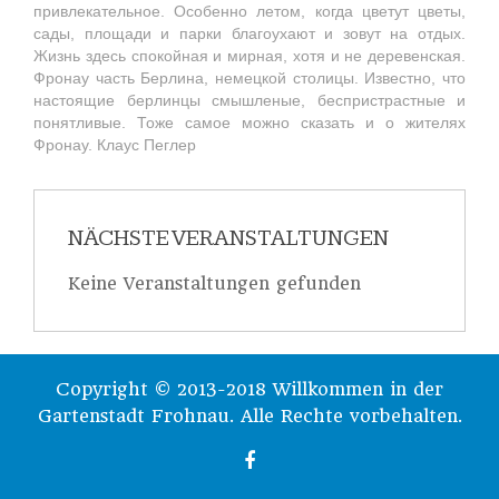
привлекательное. Особенно летом, когда цветут цветы,
сады, площади и парки благоухают и зовут на отдых.
Жизнь здесь спокойная и мирная, хотя и не деревенская.
Фронау часть Берлина, немецкой столицы. Известно, что
настоящие берлинцы смышленые, беспристрастные и
понятливые. Тоже самое можно сказать и о жителях
Фронау. Клаус Пеглер
NÄCHSTE VERANSTALTUNGEN
Keine Veranstaltungen gefunden
Copyright © 2013-2018 Willkommen in der
Gartenstadt Frohnau. Alle Rechte vorbehalten.