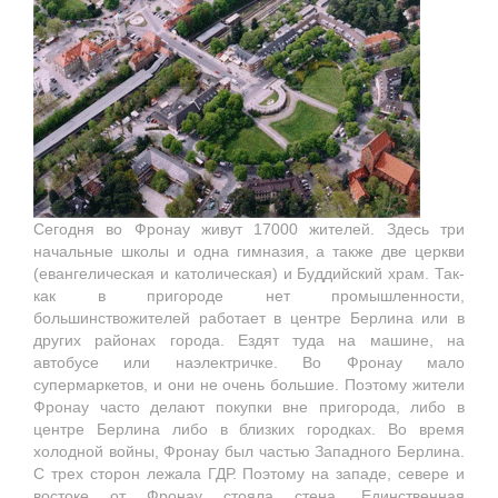
Сегодня во Фронау живут 17000 жителей. Здесь три
начальные школы и одна гимназия, а также две церкви
(евангелическая и католическая) и Буддийский храм. Так-
как в пригороде нет промышленности,
большинствожителей работает в центре Берлина или в
других районах города. Ездят туда на машине, на
автобусе или наэлектричке. Во Фронау мало
супермаркетов, и они не очень большие. Поэтому жители
Фронау часто делают покупки вне пригорода, либо в
центре Берлина либо в близких городках. Во время
холодной войны, Фронау был частью Западного Берлина.
С трех сторон лежала ГДР. Поэтому на западе, севере и
востоке от Фронау стояла стена. Единственная